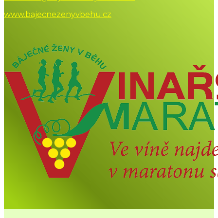
www.bajecnezenyvbehu.cz