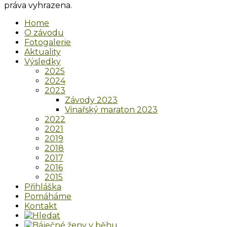
práva vyhrazena.
Home
O závodu
Fotogalerie
Aktuality
Výsledky
2025
2024
2023
Závody 2023
Vinařský maraton 2023
2022
2021
2019
2018
2017
2016
2015
Přihláška
Pomáháme
Kontakt