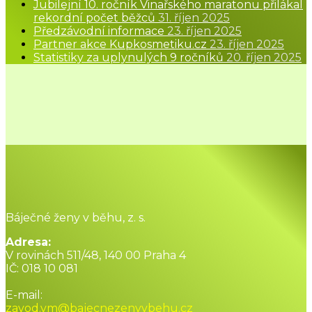
Jubilejní 10. ročník Vinařského maratonu přilákal
rekordní počet běžců
31. říjen 2025
Předzávodní informace
23. říjen 2025
Partner akce Kupkosmetiku.cz
23. říjen 2025
Statistiky za uplynulých 9 ročníků
20. říjen 2025
Báječné ženy v běhu, z. s.
Adresa:
V rovinách 511/48, 140 00 Praha 4
IČ: 018 10 081
E-mail:
zavod.vm@bajecnezenyvbehu.cz