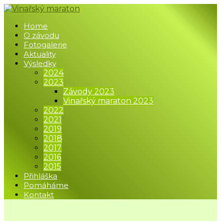
Home
O závodu
Fotogalerie
Aktuality
Výsledky
2024
2023
Závody 2023
Vinařský maraton 2023
2022
2021
2019
2018
2017
2016
2015
Přihláška
Pomáháme
Kontakt