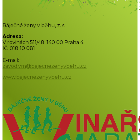
Báječné ženy v běhu, z. s.
Adresa:
V rovinách 511/48, 140 00 Praha 4
IČ: 018 10 081
E-mail:
zavod.vm@bajecnezenyvbehu.cz
www.bajecnezenyvbehu.cz