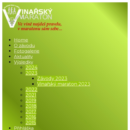
Home
O závodu
Fotogalerie
Aktuality
Výsledky
2024
2023
Závody 2023
Vinařský maraton 2023
2022
2021
2019
2018
2017
2016
2015
Přihláška