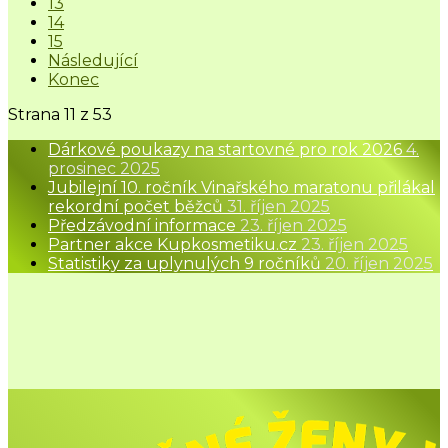
13
14
15
Následující
Konec
Strana 11 z 53
Dárkové poukazy na startovné pro rok 2026
4.
prosinec 2025
Jubilejní 10. ročník Vinařského maratonu přilákal
rekordní počet běžců
31. říjen 2025
Předzávodní informace
23. říjen 2025
Partner akce Kupkosmetiku.cz
23. říjen 2025
Statistiky za uplynulých 9 ročníků
20. říjen 2025