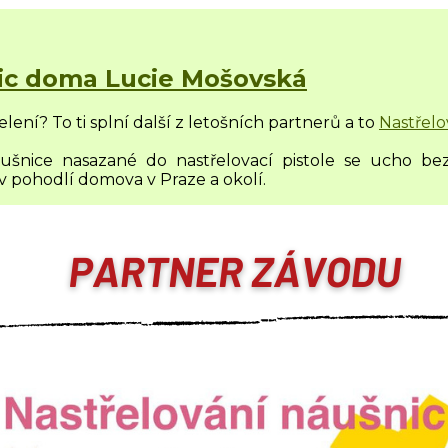
nic doma Lucie Mošovská
lení? To ti splní další z letošních partnerů a to
Nastřel
ušnice nasazané do nastřelovací pistole se ucho be
v pohodlí domova v Praze a okolí.