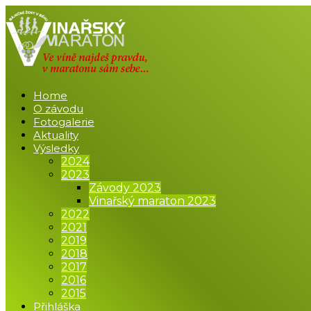
Home
O závodu
Fotogalerie
Aktuality
Výsledky
2024
2023
Závody 2023
Vinařský maraton 2023
2022
2021
2019
2018
2017
2016
2015
Přihláška