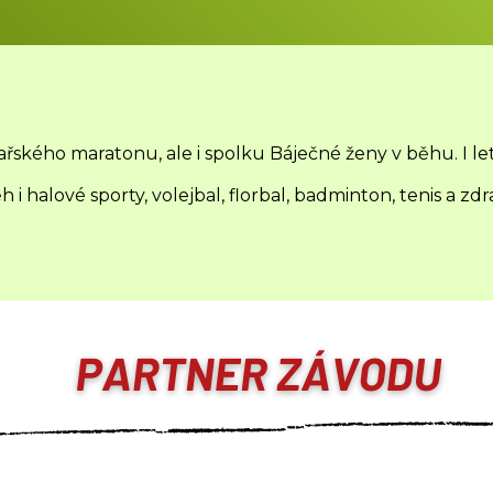
kého maratonu, ale i spolku Báječné ženy v běhu. I let
 i halové sporty, volejbal, florbal, badminton, tenis a zd